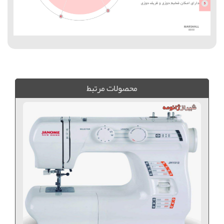
فروش ويژه چرخ خياطي مارشال, مارشال 945S, قيمت چرخ خياطي مارشال, چرخ خياطي مارشال جهيزيه, چرخ خياطي براي جهيزيه,
محصولات مرتبط