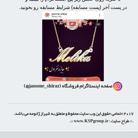
در پست آخر (پست مسابقه) شرایط مسابقه رو بخونید.
صفحه اینستاگرام فروشگاه
(janome_shiraz@)
2017 ©تمامی حقوق این وب سایت محفوظ و متعلق به شیراز ژانومه می باشد.
.:: طراح سایت :
www.KSPgroup.ir
::.
shiraz-site.ir
shiraz-site.com
luxeweb.ir