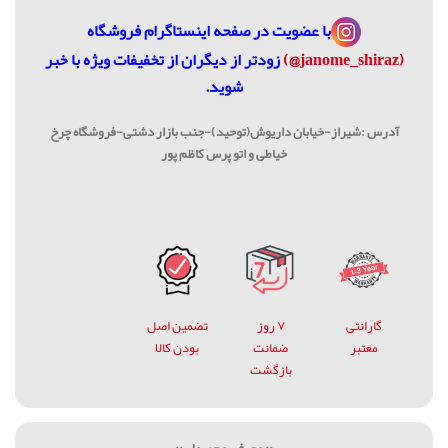
با عضویت در
صفحه اینستاگرام فروشگاه
(janome_shiraz@)
زودتر از دیگران از تخفیفات ویژه با خبر
شوید.
آدرس :شیراز-خیابان داریوش(توحید)-جنب بازار دشتی-فروشگاه چرخ
خیاطی و اتو پرس کاظم پور
گارانتی
۷ روز
تضمین اصل
معتبر
ضمانت
بودن کالا
بازگشت