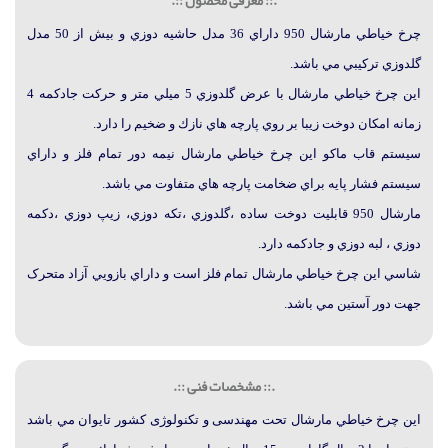
.:: معرفی محصول ::.
چرخ خياطي مارشال 950 داراي 36 مدل حاشيه دوزي و بيش از 50 مدل
گلدوزي تركيبي مي باشد.
اين چرخ خياطي مارشال با عرض گلدوزي 5 ميلي متر و حرکت جادکمه 4
زمانه امكان دوخت زيبا بر روي پارچه هاي نازك و ضخيم را دارد.
سيستم قاب ماکو اين چرخ خياطي مارشال نيمه دور تمام فلز و داراي
سيستم فشار پايه براي ضخامت پارچه هاي متفاوت مي باشد.
مارشال 950 قابليت دوخت ساده ،گلدوزي ،تکه دوزي، زيپ دوزي ،دکمه
دوزي ، لبه دوزي و جادکمه دارد.
شاسي اين چرخ خياطي مارشال تمام فلز است و داراي بازويي آزاد متحرک
جهت دور آستين مي باشد.
.:: مشخصات فنی ::.
اين چرخ خياطي مارشال
تحت مهندسی و تکنولوژی کشور تایوان مي باشد