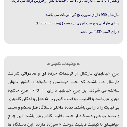
و
همراه با 2 سال گارانتی و 15 سال خدمات پس از فروش ارائه مي گردد.
مارشال 950
داراي سوزن نخ کن اتومات می باشد.
دارای طراحی و پرینت لیزری برجسته ( Digital Printing)
دارای لامپ LED مي باشد.
.:: توضیحات تکمیلی ::.
چرخ خیاطیهای مارشال از تولیدات حرفه ای و صادراتی شرکت
مارشال می باشند که
تحت مهندسی و تکنولوژی کشور تایوان
ساخته می شوند. این چرخ خیاطیها دارای ۲۳ تا ۳۶ طرح حاشیه
دوزی می‌باشد و قابلیت دوخت ترکیبی تا ۵۰ مدل و امکان گلدوزی
بی نهایت را دارا می باشند. بدنه داخلی دستگاه فلز محکم و سبک
و بدنه بیرونی دستگاه از جنس فایبر گلاس می باشد. این چرخ
خیاطیهای با کیفیت قابلیت دوخت 2 سوزنه دارند. این دستگاه ها