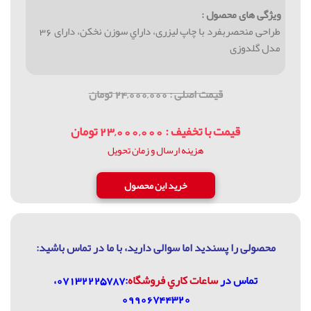
ویژگی های محصول :
طراحی منحصربفرد با چاپ ليزری، داراي سوزن نخكن، دارای 36
مدل گلدوزی
قیمت اصلی : 24,000,000 تومان
قیمت با تخفیف : 23,000,000 تومان
هزینه ارسال و زمان تحویل
محصولی را پسندید اما سوالی دارید، با ما در تماس باشيد:
تماس در
ساعات كاري فروشگاه
:07132225787،
09906744320