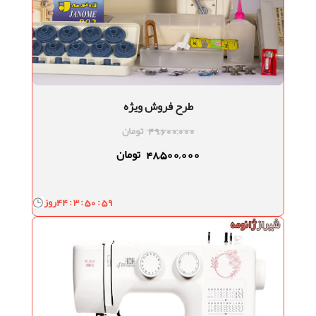
طرح فروش ویژه
49,600,000
تومان
48,500,000
تومان
44 : 3 : 50 : 58
روز