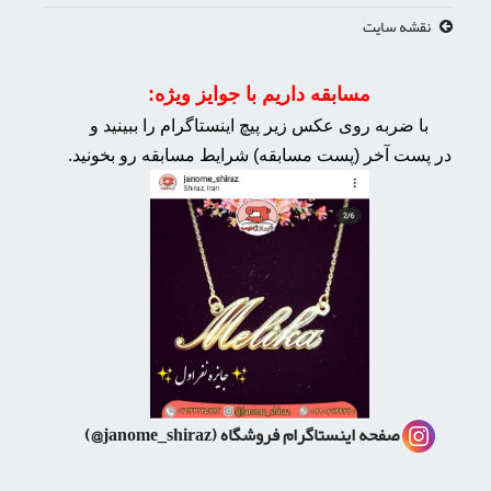
نقشه سایت
مسابقه داریم با جوایز ویژه:
با ضربه روی عکس زیر پیچ اینستاگرام را ببینید و
در پست آخر (پست مسابقه) شرایط مسابقه رو بخونید.
صفحه اینستاگرام فروشگاه
(janome_shiraz@)