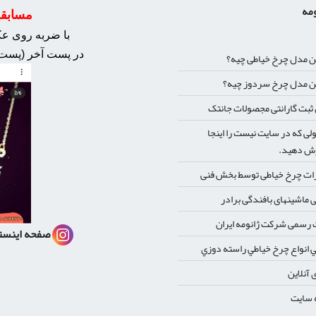
ومه
مسابقه 
با ضربه روی عکس
در پست آخر (پست 
ن مدل چرخ خیاطی چیه؟
ن مدل چرخ سردوز چیه؟
بت گارانتی مجصولات جانتک
ی که در سایت نیست را اینجا
ش دهید.
ات چرخ خیاطی توسط بخش فنی
 ماشینهای بافندگی برادر
رسمی شرکت ژانومه ایران
صفحه اینست
 انواع چرخ خياطي راسته دوزي
 آنلاین
 سایت