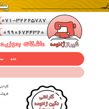
خانه
مح
گارانت
فروشگا