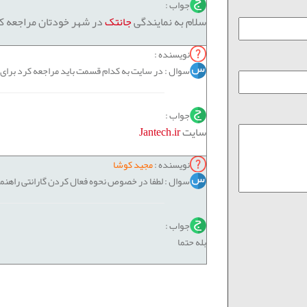
جواب :
سلام به نمایندگی
جانتک
در شهر خودتان مراجعه ک
نویسنده :
سوال : در سایت به کدام قسمت باید مراجعه کرد برای گ
جواب :
سایت
Jantech.ir
نویسنده :
مجید کوشا
سوال : لطفا در خصوص نحوه فعال کردن گارانتی راهنما
جواب :
بله حتما