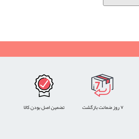
اطي ژانومه, گارانتی شركت چرخ خياطي ژانومه, گارانتی ژانومه,
۷ روز ضمانت بازگشت
تضمین اصل بودن کالا