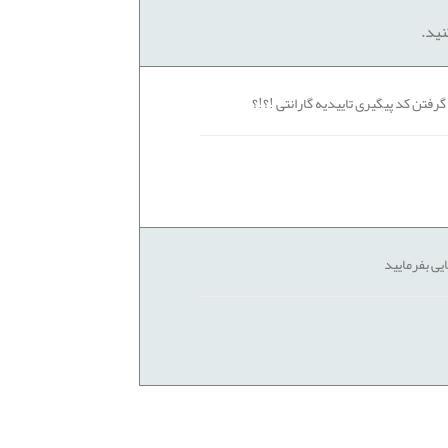
نید.
رفتن کد پیگیری تاییدیه گارانتی !؟!؟
یی بفرمایید