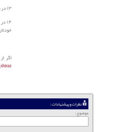
۳) در صورت بروز هر گونه مشکلی در فعال سازی گارانتی با شرکت جانتک به شماره 02166974235 تماس بگیرید.
۴) در ضمن خیلی از ایردات چرخ خیاطی شما ساده می‌باشد و میتوانید خودتان آنرا با استفاده از
خودتان
اگر از
hiraz@
نظرات و پیشنهادات :
موضوع :