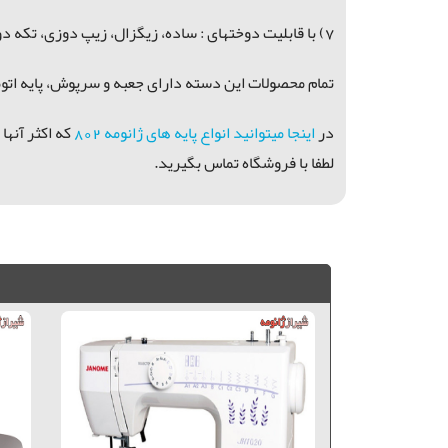
7) با قابلیت دوختهای : ساده، زیگزال، زیپ دوزی، تکه دوزی، دکمه دوزی، مادگی، گلدوزی و پس دوزی و ...
تمام محصولات این دسته دارای جعبه و سرپوش، پایه اتوم
در
اینجا میتوانید انواع پایه های ژانومه 802
که اکثر آنها
لطفا با فروشگاه تماس بگیرید.
سری جدید ژانومه, چرخ خیاطی ژانومه مدل 802, ژانومه 802, ژانومه 802, ژانومه 802 دست دوم ژاپن, ژانومه 802 ژاپن, چرخ خیاطی شیراز, چرخ خیاطی بوشهر, چرخ خیاطی کازرون, چرخ خیاطی گناوه, ژانومه نیوهم, چرخ خیاطی ارزان, نیوهم, چرخ خیاطی اهواز,