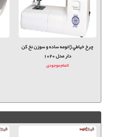
1130
چرخ خياطي ژانومه ساده و سوزن نخ کن
دار مدل 1020
دی
اتمام موجودی