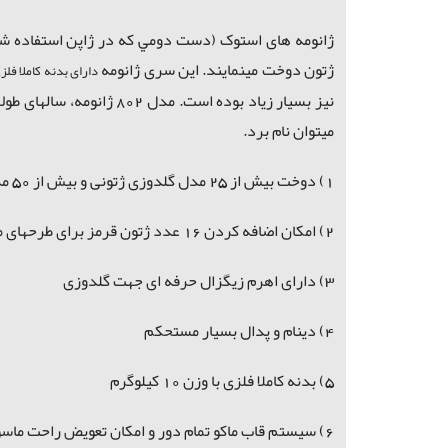
ژتون دوخت مینمایند. این سری ژانومه
دارای بدنه کاملا فلز
نیز بسیار زیاد بوده اس
میتوان نام برد.
1) دوخت بیش از 25 مدل گلدوزی ژتونی و بیش از 50 مدل گلدوزی ترکیبی با عرض 7 میلیمتر
2) امکان اضافه کردن 16 عدد ژتون قرمز برای طرحهای متنوع دیگر و افزایش تعداد دوختهای ترکیبی به بیش از 80 مدل گلدوزی
3) دارای اهرم زیگزال حرفه ای جهت گلدوزی
4) دینام و پدال بسیار مستحکم
5) بدنه کاملا فلزی
با وزن 10 کیلوگرم
6) سیستم قاب ماکو تمام دور و امکان تعویض راحت ماسوره