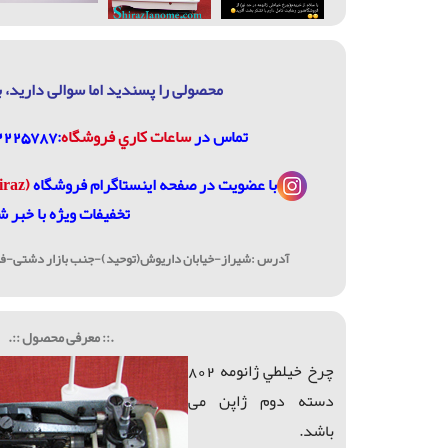
محصولی را پسندید اما سوالی دارید، ب
تماس در
ساعات كاري فروشگاه
:07132225787، 09906744320
با عضویت در
صفحه اینستاگرام فروشگاه
(janome_shiraz@)
تخفیفات ویژه با خبر ش
آدرس :شیراز-خیابان داریوش(توحید)-جنب بازار دشتی-فرو
.:: معرفی محصول ::.
چرخ خيلطي ژانومه 802
دسته دوم ژاپن می
باشد.