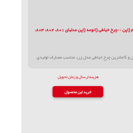
 ژاپن
>>
چرخ خیاطی ژانومه ژاپن مدلهای 801، 802، 803،
رن و کاملترین چرخ خیاطی مدل زن، مناسب مصارف تولیدی
هزینه ارسال و زمان تحویل