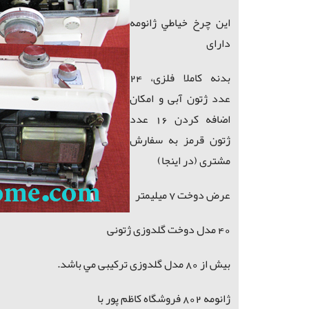
اين چرخ خياطي ژانومه
دارای
بدنه کاملا فلزی، 24
عدد ژتون آبی و امکان
اضافه کردن 16 عدد
ژتون قرمز به سفارش
مشتری (در اینجا)
عرض دوخت 7 میلیمتر
40 مدل دوخت گلدوزی ژتونی
بیش از 80 مدل گلدوزی ترکیبی مي باشد.
ژانومه 802 فروشگاه كاظم پور با