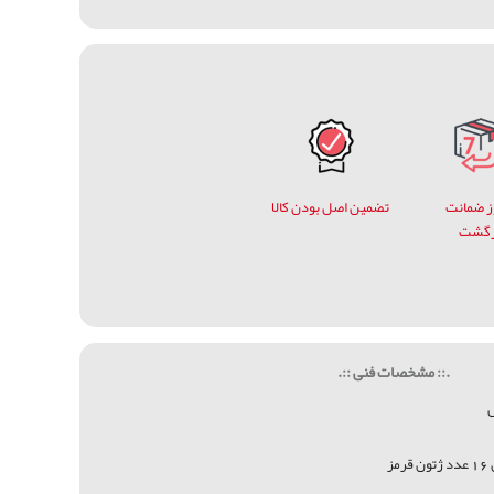
وز ضمانت
تضمین اصل بودن کالا
زگشت
.:: مشخصات فنی ::.