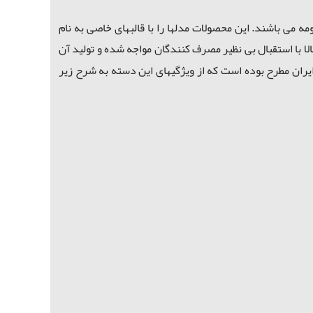
ر ژاپن استفاده شده است) مدلهای 801، 802، 803، 804 و 805 از سری 800 محصولات ژانومه می باشند. این محصولات مدلها را با قالبهای خاصی به نام
لا
با استقبال بی نظیر مصرف کنندگان مواجه شده و تولید آن
و گل دوزی در ایران مطرح بوده است که از ویژگیهای این دسته به شرح زیر