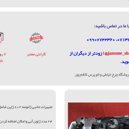
ا ما در تماس باشيد:
زودتر از دیگران از
گارانتی معتبر
۷ ر
با
وید.
شگاه چرخ خیاطی و اتو پرس کاظم پور
تجهیزات جانبی ژانومه 802 ژاپن شامل
24 عدد ژتون آبی و امکان اضافه کردن 16 عدد ژتون قرمز