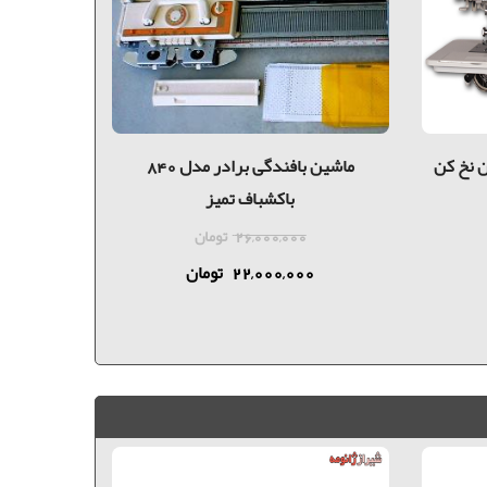
ومه 399A سوزن نخ کن
ماشین بافندگی برادر مدل 840
چرخ خیاطی 
باکشباف تميز
26,000,000
تومان
22,000,000
تومان