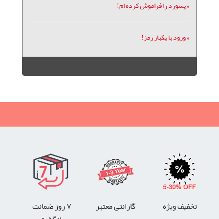
» پسورد را فراموش کرده ام!
» ورود با یکبار رمز!
تخفیف ویژه
گارانتی معتبر
۷ روز ضمانت