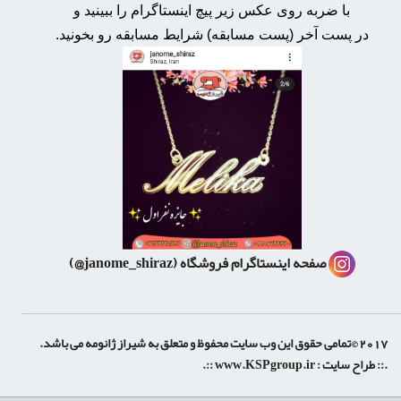
با ضربه روی عکس زیر پیچ اینستاگرام را ببینید و
در پست آخر (پست مسابقه) شرایط مسابقه رو بخونید.
صفحه اینستاگرام فروشگاه
(janome_shiraz@)
2017 ©تمامی حقوق این وب سایت محفوظ و متعلق به شیراز ژانومه می باشد.
.:: طراح سایت :
www.KSPgroup.ir
::.
shiraz-site.ir
shiraz-site.com
luxeweb.ir