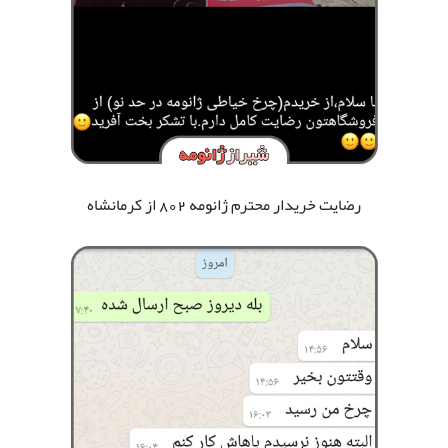
رضایت خریدار محترم ژانومه 802
از کرمانشاه