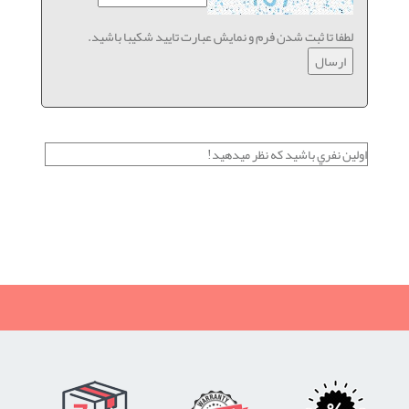
لطفا تا ثبت شدن فرم و نمایش عبارت تایید شکیبا باشید.
اولين نفري باشيد كه نظر ميدهيد!
نظرات خریداران چرخ خیاطی از فروشگاه شیراز ژانومه
رضایت, چرخ ٓژانومه, رضایت از خرید چرخ, رضایت از چرخ خیاطی,
ژانومه 802, چرخ خیاطی ژانومه, اعلام رضایت,