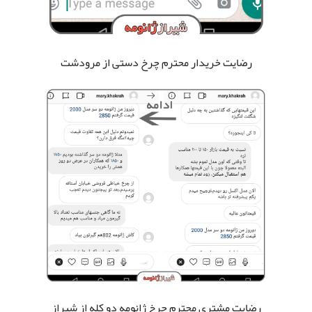
رضایت خریدار محترم چرخ دستی
از مرودشت
رضایت مشتری محترم چرخ ژانومه دو کله
از شیراز