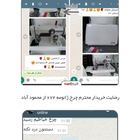
رضایت خریدار محترم چرخ ژانومه 672
از محمود آباد