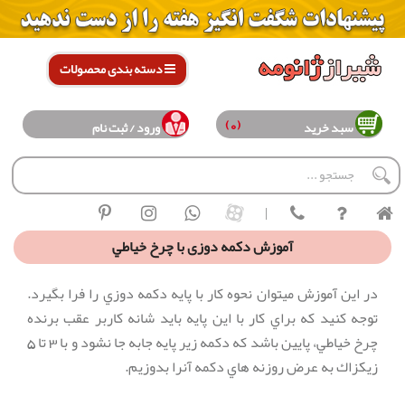
دسته بندی محصولات
(0)
سبد خرید
ورود / ثبت نام
|
آموزش دكمه دوزی با چرخ خياطي
در اين آموزش ميتوان نحوه كار با پايه دكمه دوزي را فرا بگيرد.
توجه كنيد كه براي كار با اين پايه بايد شانه كاربر عقب برنده
چرخ خياطي، پايين باشد كه دكمه زير پايه جابه جا نشود و با 3 تا 5
زيكزاك به عرض روزنه هاي دكمه آنرا بدوزيم.