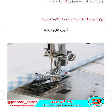
براي خريد اين محصول
اينجا
را ببينيد.
اين كليپ را ميتوانيد از اينجا دانلود نماييد.
کلیپ های مرتبط