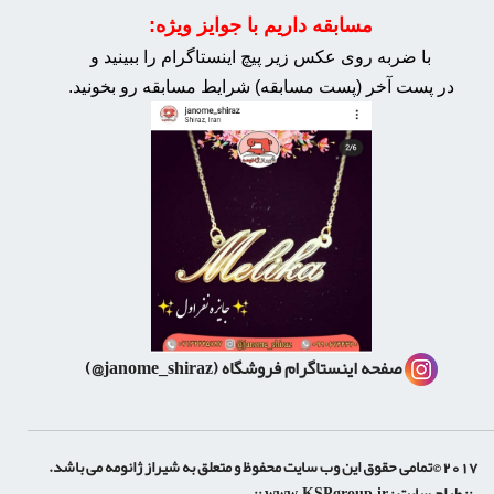
مسابقه داریم با جوایز ویژه:
با ضربه روی عکس زیر پیچ اینستاگرام را ببینید و
در پست آخر (پست مسابقه) شرایط مسابقه رو بخونید.
صفحه اینستاگرام فروشگاه
(janome_shiraz@)
2017 ©تمامی حقوق این وب سایت محفوظ و متعلق به شیراز ژانومه می باشد.
.:: طراح سایت :
www.KSPgroup.ir
::.