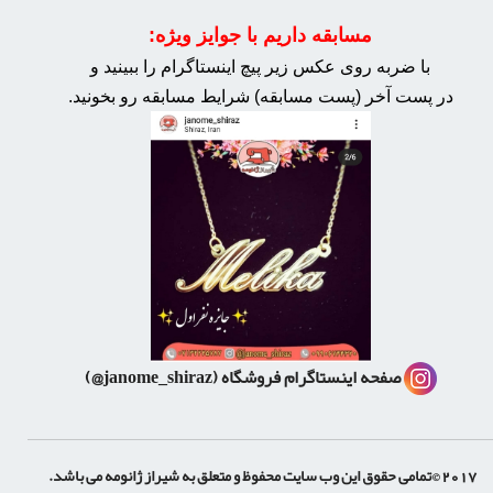
مسابقه داریم با جوایز ویژه:
با ضربه روی عکس زیر پیچ اینستاگرام را ببینید و
در پست آخر (پست مسابقه) شرایط مسابقه رو بخونید.
صفحه اینستاگرام فروشگاه
(janome_shiraz@)
2017 ©تمامی حقوق این وب سایت محفوظ و متعلق به شیراز ژانومه می باشد.