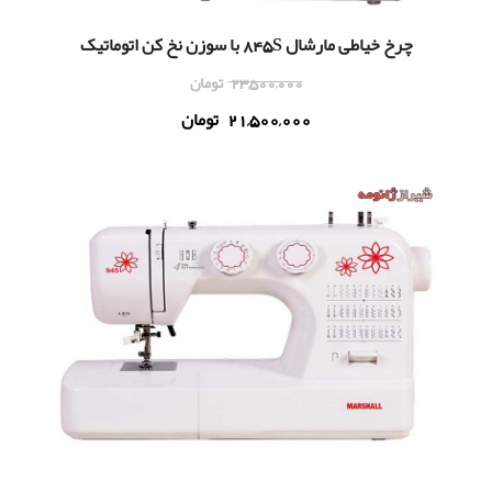
چرخ خياطی مارشال 845S با سوزن نخ کن اتوماتیک
23,500,000
تومان
21,500,000
تومان