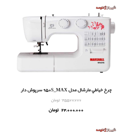
چرخ خياطي مارشال مدل 950S_MAX سرپوش دار
25,500,000
تومان
24,000,000
تومان