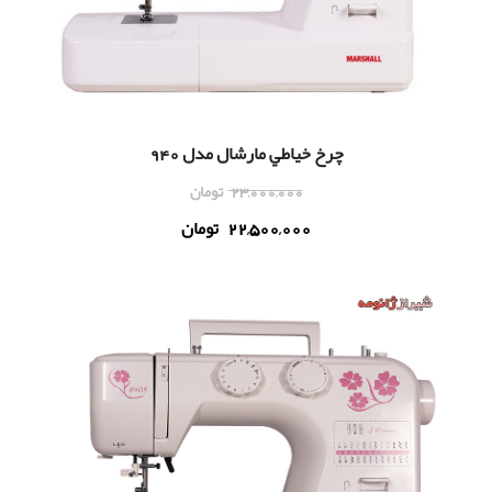
چرخ خياطي مارشال مدل 940
23,000,000
تومان
22,500,000
تومان