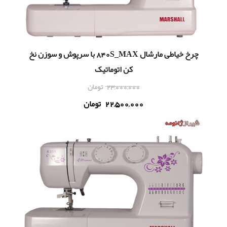
چرخ خياطی مارشال 840S_MAX با سرپوش و سوزن نخ
کن اتوماتیک
23,000,000
تومان
22,500,000
تومان