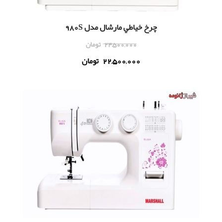
چرخ خياطي مارشال مدل 980S
24,500,000
تومان
22,500,000
تومان