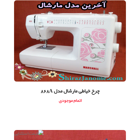
چرخ خیاطی مارشال مدل 868A
اتمام موجودی