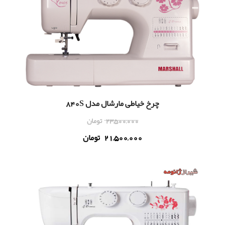
چرخ خیاطی مارشال مدل 840S
23,500,000
تومان
21,500,000
تومان