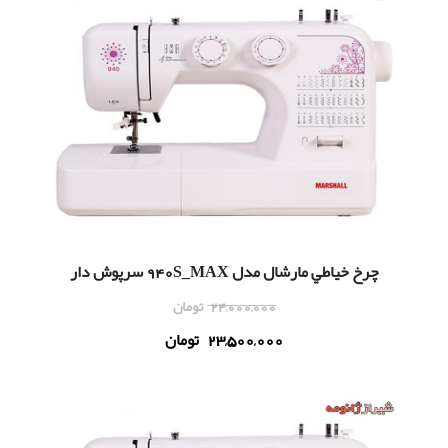
چرخ خياطي مارشال مدل 940S_MAX سرپوش دار
24,000,000
تومان
23,500,000
تومان