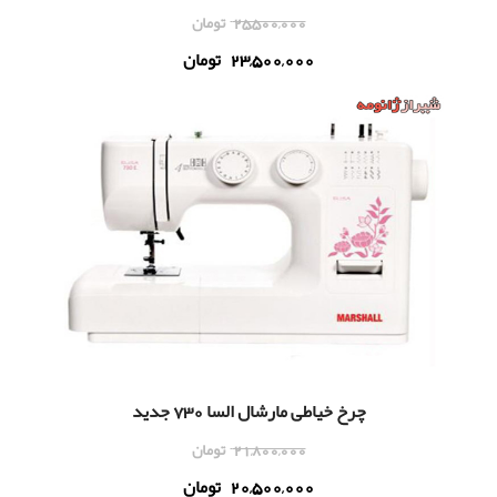
25,500,000
تومان
23,500,000
تومان
چرخ خياطی مارشال السا 730 جدید
21,800,000
تومان
20,500,000
تومان