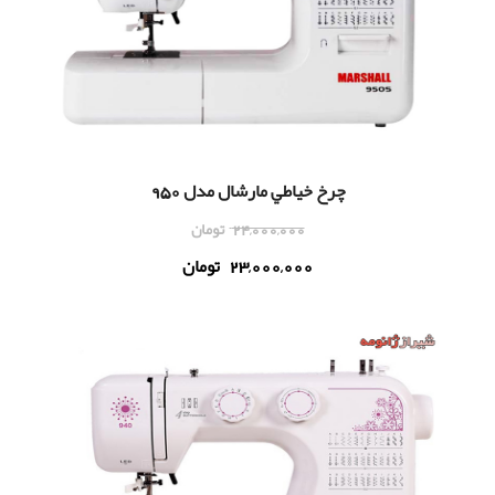
چرخ خياطي مارشال مدل 950
24,000,000
تومان
23,000,000
تومان