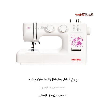
چرخ خياطی مارشال السا 740 جدید
21,800,000
تومان
20,500,000
تومان