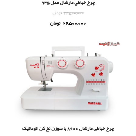
چرخ خياطي مارشال مدل 945
24,500,000
تومان
22,500,000
تومان
چرخ خياطی مارشال 8600 با سوزن نخ کن اتوماتیک