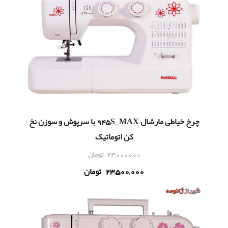
چرخ خياطی مارشال 945S_MAX با سرپوش و سوزن نخ
کن اتوماتیک
24,000,000
تومان
23,500,000
تومان