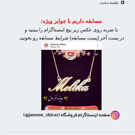
نقشه سایت
مسابقه داریم با جوایز ویژه:
با ضربه روی عکس زیر پیچ اینستاگرام را ببینید و
در پست آخر (پست مسابقه) شرایط مسابقه رو بخونید.
صفحه اینستاگرام فروشگاه
(janome_shiraz@)