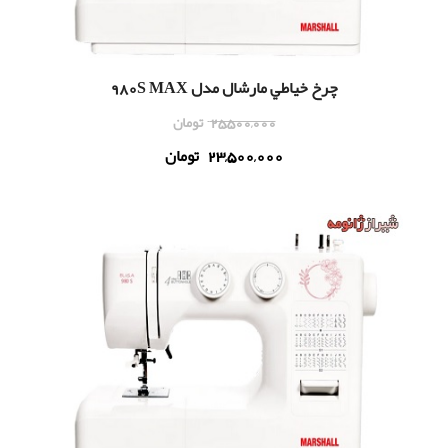
چرخ خياطي مارشال مدل 980S MAX
25,500,000
تومان
23,500,000
تومان