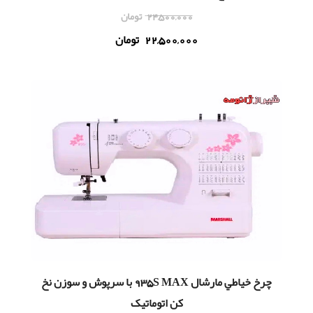
24,500,000
تومان
22,500,000
تومان
چرخ خياطي مارشال 935S MAX با سرپوش و سوزن نخ
کن اتوماتیک