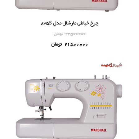
چرخ خیاطی مارشال مدل 835S
23,500,000
تومان
21,500,000
تومان