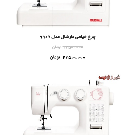
چرخ خیاطی مارشال مدل 990S
24,500,000
تومان
22,500,000
تومان