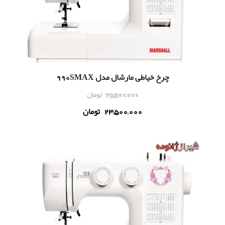
چرخ خیاطی مارشال مدل 990SMAX
25,500,000
تومان
23,500,000
تومان