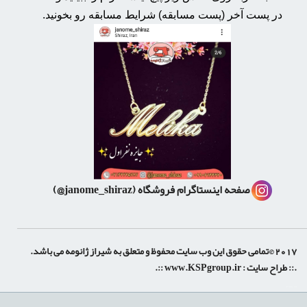
در پست آخر (پست مسابقه) شرایط مسابقه رو بخونید.
صفحه اینستاگرام فروشگاه
(janome_shiraz@)
2017 ©تمامی حقوق این وب سایت محفوظ و متعلق به شیراز ژانومه می باشد.
.:: طراح سایت :
www.KSPgroup.ir
::.
shiraz-site.ir
shiraz-site.com
luxeweb.ir