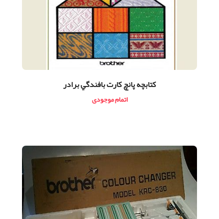
كتابچه پانچ كارت بافندگي برادر
اتمام موجودی