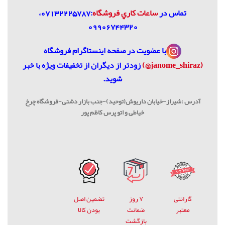
تماس در
ساعات كاري فروشگاه
:07132225787،
09906744320
با عضویت در
صفحه اینستاگرام فروشگاه
(janome_shiraz@)
زودتر از دیگران از تخفیفات ویژه با خبر
شوید.
آدرس :شیراز-خیابان داریوش(توحید)-جنب بازار دشتی-فروشگاه چرخ
خیاطی و اتو پرس کاظم پور
گارانتی
۷ روز
تضمین اصل
معتبر
ضمانت
بودن کالا
بازگشت