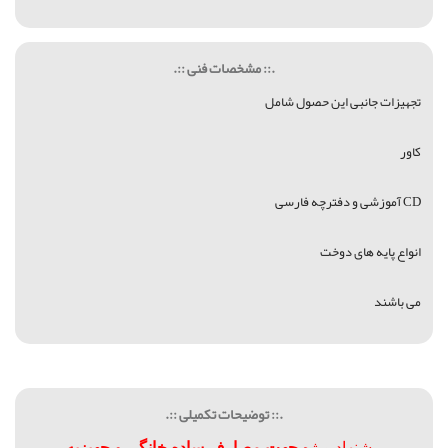
.:: مشخصات فنی ::.
تجهیزات جانبی این حصول شامل
کاور
CD آموزشی و دفترچه فارسی
انواع پایه های دوخت
می باشند
.:: توضیحات تکمیلی ::.
پيشنهاد ويژه
جهت مصارف ساده خانگی و جهيزيه