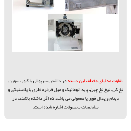
تفاوت مدلهای مختلف این دسته
در داشتن سرپوش یا کاور، سوزن
نخ کن، تیغ نخ چین، پایه اتوماتیک و میل قرقره فلزی یا پلاستیکی و
دینام و پدال قوی یا معمولی می باشد که اگر داشته باشند، در
مشخصات محصولات اشاره شده است.
ژانومه جهیزیه, چرخ خیاطی ژانومه 2030, فروش ویژه چرخ خیاطی, ژانومه 397A, 3112, ژانومه سری جدید ژانومه, ژانومه مدل 1412, ژانومه 1412, چرخ خیاطی شیراز, چرخ خیاطی بوشهر, چرخ خیاطی کازرون, چرخ خیاطی گناوه, ژانومه نیوهم, چرخ خیاطی ارزان, نیوهم, چرخ خیاطی اهواز,1122A, 1122A