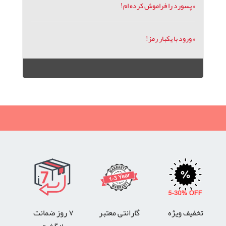
» پسورد را فراموش کرده ام!
» ورود با یکبار رمز!
تخفیف ویژه
گارانتی معتبر
۷ روز ضمانت