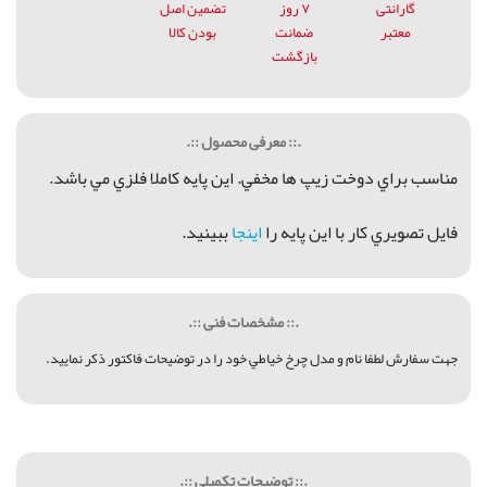
گارانتی
۷ روز
تضمین اصل
معتبر
ضمانت
بودن کالا
بازگشت
.:: معرفی محصول ::.
مناسب براي دوخت زيپ ها مخفي. اين پايه كاملا فلزي مي باشد.
فايل تصويري كار با اين پايه را
اينجا
ببينيد.
.:: مشخصات فنی ::.
جهت سفارش لطفا نام و مدل چرخ خياطي خود را در توضيحات فاكتور ذكر نماييد.
.:: توضیحات تکمیلی ::.