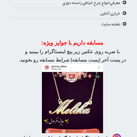
معرفي انواع چرخ خياطي راسته دوزي
خرازی آنلاین
نقشه سایت
مسابقه داریم با جوایز ویژه:
با ضربه روی عکس زیر پیچ اینستاگرام را ببینید و
در پست آخر (پست مسابقه) شرایط مسابقه رو بخونید.