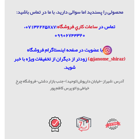
محصولی را پسندید اما سوالی دارید، با ما در تماس باشيد:
تماس در
ساعات كاري فروشگاه
:07132225787،
09906744320
با عضویت در
صفحه اینستاگرام فروشگاه
(janome_shiraz@)
زودتر از دیگران از تخفیفات ویژه با خبر
شوید.
آدرس :شیراز-خیابان داریوش(توحید)-جنب بازار دشتی-فروشگاه چرخ
خیاطی و اتو پرس کاظم پور