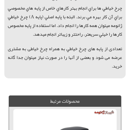
چرخ خياطي ها براي انجام بهتر كارهاي خاص از پايه هاي مخصوصي
براي آن كار بهره مي برند. البته با
پایه اصلي (پايه A)
چرخ خياطي
ژانومه ميتوان
همه کارها را انجام داد. ا
ما استفاده ا
ز پايه مخصوص
كارها را خيلي سريعتر، راحتتر و زيباتر انجام ميدهد.
تعدادی از
پایه های چرخ خياطي به همراه چرخ خیاطی به مشتری
عرضه می شود و بعضی از آنها را در صورت نیاز میتوان جدا گانه
خرید.
پايه زيپ مخفي , پايه زيپ مخفي ژانومه , پايه زيپ مخفي كاچيران, پايه زيپ, پايه زيپ فلزي,
محصولات مرتبط