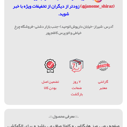
(janome_shiraz@)
زودتر از دیگران از تخفیفات ویژه با خبر
شوید.
آدرس :شیراز-خیابان داریوش(توحید)-جنب بازار دشتی-فروشگاه چرخ
خیاطی و اتو پرس کاظم پور
گارانتی
۷ روز
تضمین اصل
معتبر
ضمانت
بودن کالا
بازگشت
.:: معرفی محصول ::.
صفحه رویی میز هایگلاس و کاملا صاف می باشد و برای الگوکشی