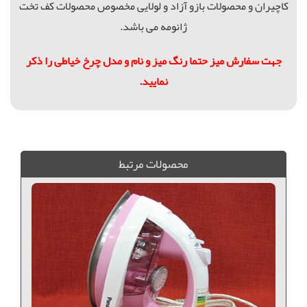
کاچیران و محصولات بازو آزاد و لولایی مخصوص محصولات کف تخت
ژانومه می باشد.
جهت سفارش میز حتما رنگ میز و نام و مدل چرخ خیاطی را ذکر
نمایید.
میز برش تاشو, میز چرخ خیاطی, میز برش MDF, میز طراحی, میز سردوز, میز همه کاره, میز برش, میز MDF,
محصولات مرتبط