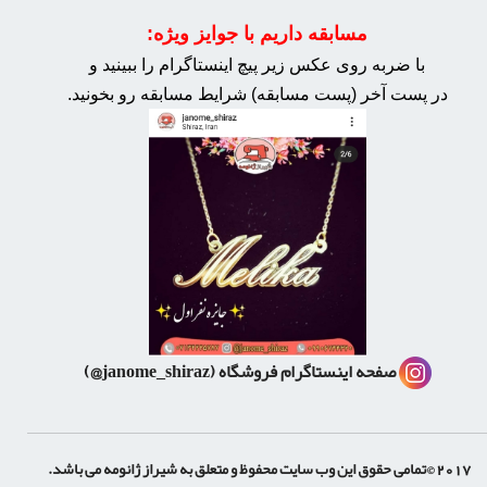
مسابقه داریم با جوایز ویژه:
با ضربه روی عکس زیر پیچ اینستاگرام را ببینید و
در پست آخر (پست مسابقه) شرایط مسابقه رو بخونید.
صفحه اینستاگرام فروشگاه
(janome_shiraz@)
2017 ©تمامی حقوق این وب سایت محفوظ و متعلق به شیراز ژانومه می باشد.