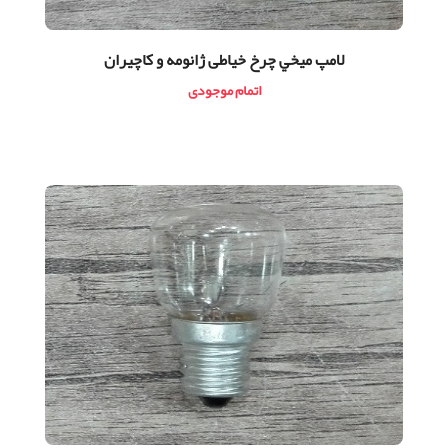
لامپ ميخي چرخ خیاطی ژانومه و كاچيران
اتمام موجودی