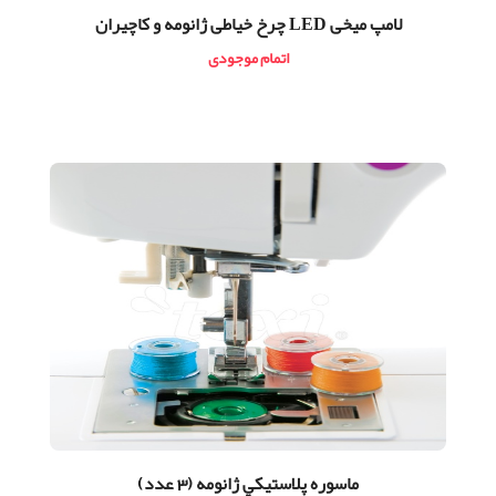
لامپ ميخی LED چرخ خیاطی ژانومه و كاچيران
اتمام موجودی
ماسوره پلاستيكي ژانومه (3 عدد)