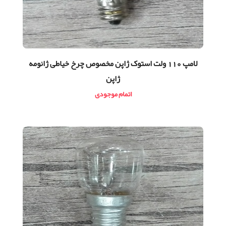
لامپ 110 ولت استوک ژاپن مخصوص چرخ خیاطی ژانومه
ژاپن
اتمام موجودی