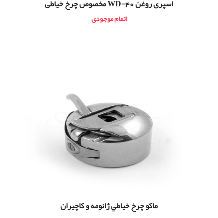
اسپری روغن WD-40 مخصوص چرخ خیاطی
اتمام موجودی
ماكو چرخ خياطي ژانومه و كاچيران