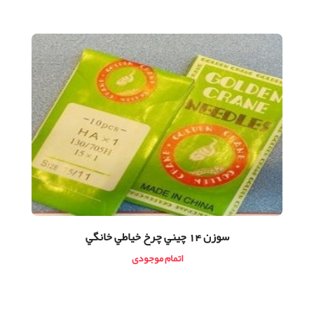
سوزن 14 چيني چرخ خياطي خانگي
اتمام موجودی