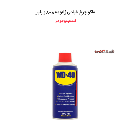
ماكو چرخ خیاطی ژانومه 808 و پلير
اتمام موجودی