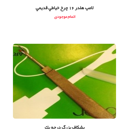
لامپ هلدر 16 چرخ خياطي قديمي
اتمام موجودی
بشكاف بزرگ درجه يك