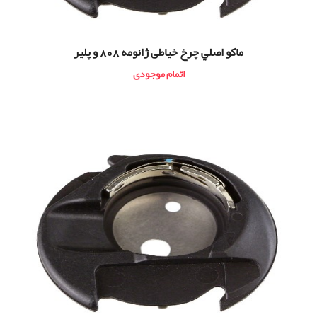
ماكو اصلي چرخ خیاطی ژانومه 808 و پلير
اتمام موجودی