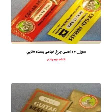
سوزن 14 اصلی چرخ خياطی بسته 5تايي
اتمام موجودی