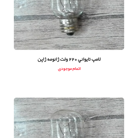
لامپ تايواني 220 ولت ژانومه ژاپن
اتمام موجودی