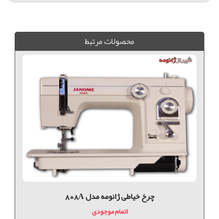
ماسوره چرخ خياطي, ماسوره ژانومه, جانخي ژانومه, ماسوره فلزي چرخ خياطي, فروش ماسوره, ماسوره چرخ خياطي, ماسوره چرخ خياطي ژانومه, ماسوره چرخ خياطي كاچيران,
محصولات مرتبط
چرخ خیاطی ژانومه مدل 808A
اتمام موجودی