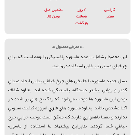
گارانتی
۷ روز
تضمین اصل
معتبر
ضمانت
بودن کالا
بازگشت
.:: معرفی محصول ::.
اين محصول شامل 3 عدد ماسوره پلاستيكي ژانومه است كه براي
چرخهاي دستي نيز
قابل استفاده
مي‌باشد.
نسل جديد ماسوره يا جا نخي هاي چرخ خياطي بدليل ايجاد صداي
كمتر و رواني بيشتر دستگاه، پلاستيكي شده اند. بعلاوه شفاف
بودن اين ماسوره ها موجب مي‌شود كه رنگ نخ هاي پر شده در
آنها مشخص باشد. بعلاوه ماسوره هاي فلزي امروزه كيفيت مطلوبي
ندارند و بعضا ناهمواري دارند كه ممكن است موجب خرابي چرخ
خياطي شما گردند. بنابراين پيشنهاد ما استفاده از ماسوره
پلاستيكي مي باشد. براي چرخ خياطي هاي داراي ماكو پلاستيكي