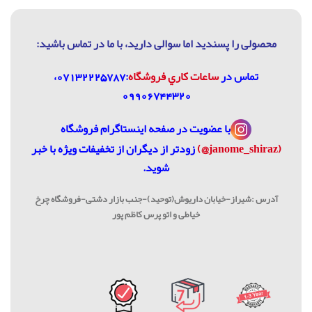
محصولی را پسندید اما سوالی دارید، با ما در تماس باشيد:
تماس در
ساعات كاري فروشگاه
:07132225787،
09906744320
با عضویت در
صفحه اینستاگرام فروشگاه
(janome_shiraz@)
زودتر از دیگران از تخفیفات ویژه با خبر
شوید.
آدرس :شیراز-خیابان داریوش(توحید)-جنب بازار دشتی-فروشگاه چرخ
خیاطی و اتو پرس کاظم پور