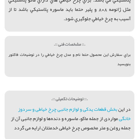
مثل ژانومه 808 و پلير حتما بايد ماسوره پلاستيكي باشد تا از
آسيب به چرخ خياطي جلوگيري شود.
.:: مشخصات فنی ::.
براي سفارش اين محصول حتما نام و مدل چرخ خياطي را در توضيحات فاكتور
بنويسيد
.:: توضیحات تکمیلی ::.
در اين
بخش قطعات يدکی و لوازم جانبی چرخ خياطی و سردوز
خانگی
مواردی از جمله ماكو، ماسوره و دنده‌ها و لوازم جانبی آن از
جمله روغن و متر مخصوص چرخ خیاطی خدمتتان ارايه می گردد