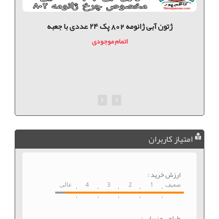
ژتون آبی ژانومه 802 پک ۲۴ عددی با جعبه
اتمام موجودی
امتیاز کاربران
ارزش خرید :
ضعیف
1
2
3
4
عالی
طراحی و زیبایی: