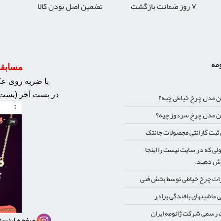
۷ روز ضمانت بازگشت
تضمین اصل بودن کالا
ومه
مسابقه 
با ضربه روی عکس
در پست آخر (پست 
ن مدل چرخ خیاطی چیه؟
ن مدل چرخ سردوز چیه؟
بت گارانتی مجصولات جانتک
ی که در سایت نیست را اینجا
ش دهید.
ات چرخ خیاطی توسط بخش فنی
 ماشینهای بافندگی برادر
رسمی شرکت ژانومه ایران
صفحه اینست