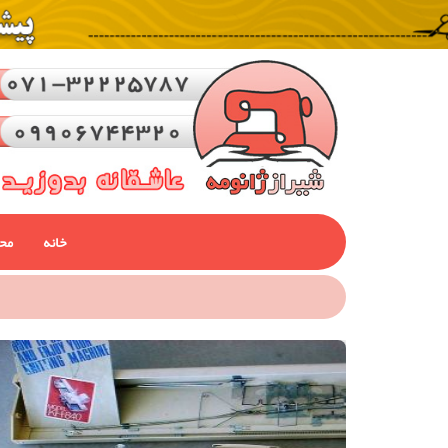
خانه
مح