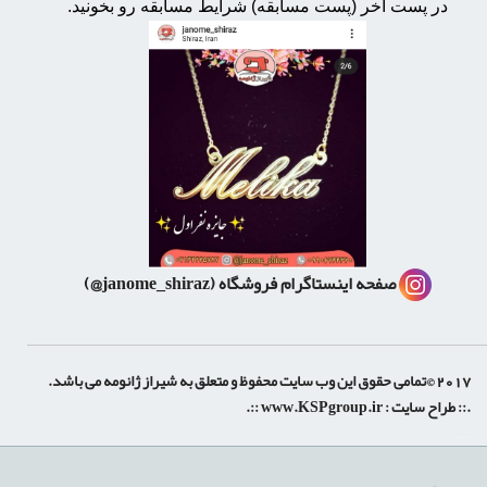
در پست آخر (پست مسابقه) شرایط مسابقه رو بخونید.
صفحه اینستاگرام فروشگاه
(janome_shiraz@)
2017 ©تمامی حقوق این وب سایت محفوظ و متعلق به شیراز ژانومه می باشد.
.:: طراح سایت :
www.KSPgroup.ir
::.
shiraz-site.ir
shiraz-site.com
luxeweb.ir