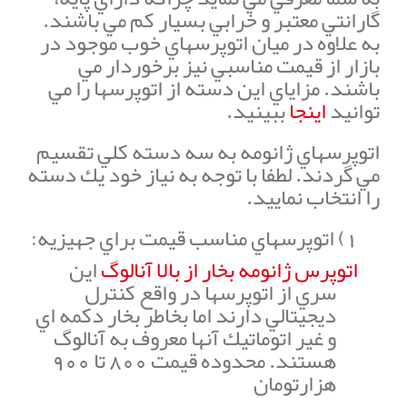
گارانتي معتبر و خرابي بسيار كم مي باشند.
به علاوه در ميان اتوپرسهاي خوب موجود در
بازار از قيمت مناسبي نيز برخوردار مي
باشند. مزاياي اين دسته از اتوپرسها را مي
توانيد
اينجا
ببينيد.
اتوپرسهاي ژانومه به سه دسته كلي تقسيم
مي گردند. لطفا با توجه به نياز خود يك دسته
را انتخاب نماييد.
1)
اتوپرسهاي مناسب قيمت براي جهيزيه:
اتوپرس ژانومه بخار از بالا آنالوگ
اين
سري از اتوپرسها در واقع كنترل
ديجيتالي دارند اما بخاطر بخار دكمه اي
و غير اتوماتيك آنها معروف به آنالوگ
هستند. محدوده قيمت 800 تا 900
هزارتومان