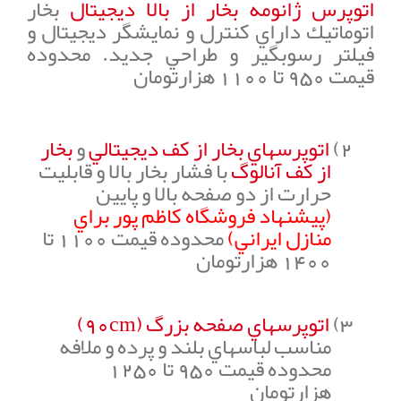
اتوپرس ژانومه بخار از بالا ديجيتال
بخار
اتوماتيك داراي كنترل و نمايشگر ديجيتال و
فيلتر رسوبگير و طراحي جديد.
محدوده
قيمت 950 تا 1100
هزارتومان
2)
اتوپرسهاي بخار از كف ديجيتالي
و
بخار
از كف آنالوگ
با فشار بخار بالا و قابليت
حرارت از دو صفحه بالا و پايين
(پيشنهاد فروشگاه كاظم پور براي
منازل ايراني)
محدوده قيمت 1100 تا
1400
هزارتومان
3)
اتوپرسهاي صفحه بزرگ (
90cm
)
مناسب لباسهاي بلند و پرده و ملافه
محدوده قيمت 950 تا 1250
هزارتومان