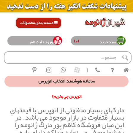
دسته بندی محصولات
(0)
سبد خرید
ورود / ثبت نام
|
سامانه هوشمند انتخاب اتوپرس
اتوپرس چي بخريم؟
ماركهاي بسيار متفاوتي از اتوپرس با قيمتهاي
بسيار متفاوت در بازار موجود مي باشد. در
اين ميان فروشگاه كاظم پور مارك ژانومه را
به شما معرفي مي نمايد چراكه داراي پايه،