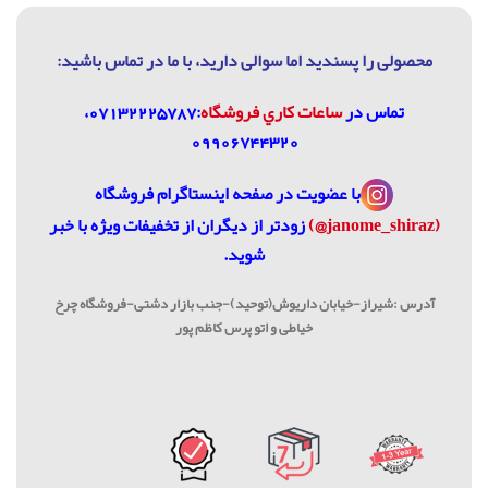
محصولی را پسندید اما سوالی دارید، با ما در تماس باشيد:
تماس در
ساعات كاري فروشگاه
:07132225787،
09906744320
با عضویت در
صفحه اینستاگرام فروشگاه
(janome_shiraz@)
زودتر از دیگران از تخفیفات ویژه با خبر
شوید.
آدرس :شیراز-خیابان داریوش(توحید)-جنب بازار دشتی-فروشگاه چرخ
خیاطی و اتو پرس کاظم پور