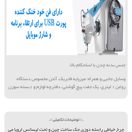
جنس بدنه چدن با استحکام بالا،
وسایل جانبی و همراه:
میزپایه فابریک، آنتن مخصوص دستگاه،
روغن 1 لیتری، یک جفت پیچ گوشتی، دفترچه لوازم و 1بسته سوزن
.:: توضیحات تکمیلی ::.
چرخ خياطي راسته دوزی جک ساخت چین و تحت لیسانس اروپا می