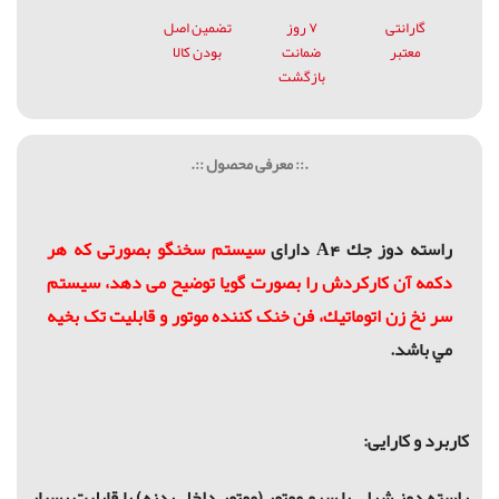
گارانتی
۷ روز
تضمین اصل
معتبر
ضمانت
بودن کالا
بازگشت
.:: معرفی محصول ::.
راسته دوز جك A4 دارای
سيستم سخنگو بصورتی که هر
دکمه آن کارکردش را بصورت گویا توضیح می دهد،
سيستم
سر نخ زن اتوماتيك،
فن خنک کننده موتور و قابلیت تک بخیه
مي باشد.
کاربرد و کارایی:
راسته دوز شرلي يا سرو موتور (موتور داخل بدنه) با قابلیت بسیار