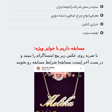
سایت رسمی شرکت ژانومه ایران
معرفي انواع چرخ خياطي راسته دوزي
خرازی آنلاین
نقشه سایت
مسابقه داریم با جوایز ویژه:
با ضربه روی عکس زیر پیچ اینستاگرام را ببینید و
در پست آخر (پست مسابقه) شرایط مسابقه رو بخونید.