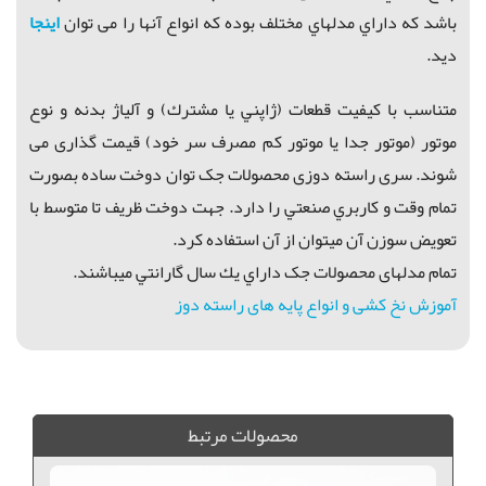
باشد که داراي مدلهاي مختلف بوده که انواع آنها را می توان
اینجا
دید.
متناسب با كيفيت قطعات (ژاپني يا مشترك) و آلياژ بدنه و نوع
موتور (موتور جدا یا موتور کم مصرف سر خود) قیمت گذاری می
شوند. سری راسته دوزی محصولات جک توان دوخت ساده بصورت
تمام وقت و كاربري صنعتي را دارد. جهت دوخت ظريف تا متوسط با
تعويض سوزن آن ميتوان از آن استفاده كرد.
تمام مدلهای محصولات جک داراي يك سال گارانتي ميباشند.
آموزش نخ کشی و انواع پایه های راسته دوز
راسته دوز, جک A4, راسته دوز شرلیA4 , فروش راسته دوز, خريد راسته دوز جک A4, فروش چرخ كارگاهي, فروش راسته دوز شرلی آباده, خريد راسته دوز جك لار, فروش راسته دوز جك جهرم, خريد راسته دوز جك بندر عباس, راسته دوز جك شيراز, راسته دوز جك داراب, راسته دوز جك جم, راسته دوز بوشهر, راسته دوز شرلی,
محصولات مرتبط