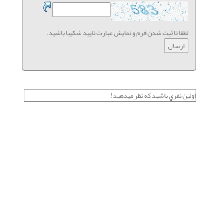
لطفا تا ثبت شدن فرم و نمایش عبارت تایید شکیبا باشید.
اولين نفري باشيد كه نظر ميدهيد!
بهترین مارک چرخ سردوز چیه؟
چرخ سردوز, قیمت چرخ سردوز, قیمت چرخ سردوز ژانومه, چرخ
سردوز خوب چیه, چرخ سردوز مارشال, چرخ سردوز کاچیران, فروش
چرخ خیاطی, خرید چرخ سردوز, بهترین مارک چرخ سردوز, سامانه
هوشمند انتخاب چرخ سردوز, فروش چرخ سردوز شیراز, خريد چرخ
سردوز شیراز, چرخ سردوز شیراز, چرخ سردوز بوشهر, چرخ سردوز
گناوه, چرخ سردوز گچین, چرخ سردوز عسلویه, چرخ سردوز اهواز,
چرخ سردوز دزفول, چرخ سردوز کازرون, چرخ سردوز پارسیان, چرخ