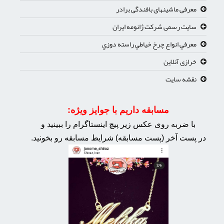
معرفی ماشینهای بافندگی برادر
سایت رسمی شرکت ژانومه ایران
معرفي انواع چرخ خياطي راسته دوزي
خرازی آنلاین
نقشه سایت
مسابقه داریم با جوایز ویژه:
با ضربه روی عکس زیر پیچ اینستاگرام را ببینید و
در پست آخر (پست مسابقه) شرایط مسابقه رو بخونید.